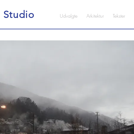
n
Studio
Udvalgte
Arkitektur
Tekster